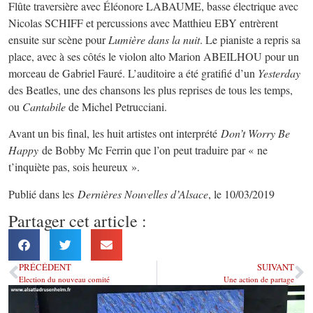
Flûte traversière avec Éléonore LABAUME, basse électrique avec
Nicolas SCHIFF et percussions avec Matthieu EBY entrèrent
ensuite sur scène pour
Lumière dans la nuit
. Le pianiste a repris sa
place, avec à ses côtés le violon alto Marion ABEILHOU pour un
morceau de Gabriel Fauré. L’auditoire a été gratifié d’un
Yesterday
des Beatles, une des chansons les plus reprises de tous les temps,
ou
Cantabile
de Michel Petrucciani.
Avant un bis final, les huit artistes ont interprété
Don’t Worry Be
Happy
de Bobby Mc Ferrin que l’on peut traduire par « ne
t’inquiète pas, sois heureux ».
Publié dans les
Dernières Nouvelles d’Alsace
, le 10/03/2019
Partager cet article :
PRÉCÉDENT
SUIVANT
Election du nouveau comité
Une action de partage